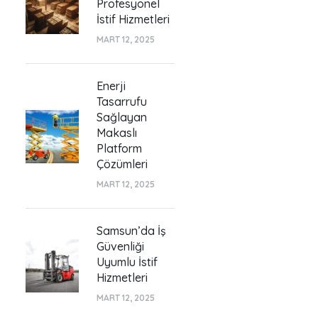
Profesyonel
İstif Hizmetleri
MART 12, 2025
Enerji
Tasarrufu
Sağlayan
Makaslı
Platform
Çözümleri
MART 12, 2025
Samsun’da İş
Güvenliği
Uyumlu İstif
Hizmetleri
MART 12, 2025