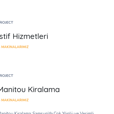
ROJECT
İstif Hizmetleri
Ş MAKINALARIMIZ
ROJECT
Manitou Kiralama
Ş MAKINALARIMIZ
anitou Kiralama: Samsun’da Çok Yönlü ve Verimli