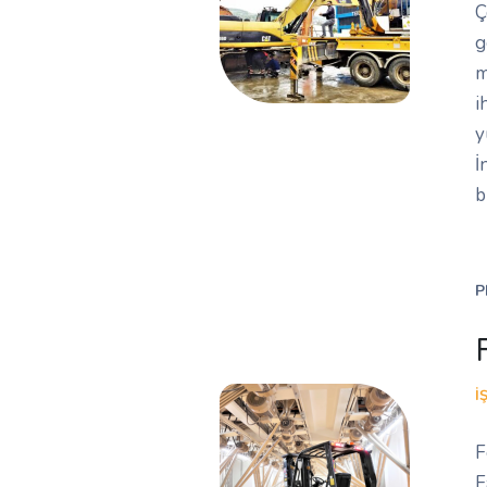
Ç
g
m
i
y
İ
b
P
İ
F
F