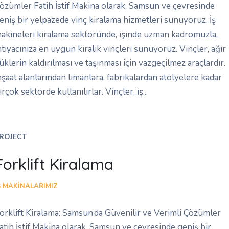
özümler Fatih İstif Makina olarak, Samsun ve çevresinde
eniş bir yelpazede vinç kiralama hizmetleri sunuyoruz. İş
akineleri kiralama sektöründe, işinde uzman kadromuzla,
htiyacınıza en uygun kiralık vinçleri sunuyoruz. Vinçler, ağır
üklerin kaldırılması ve taşınması için vazgeçilmez araçlardır.
nşaat alanlarından limanlara, fabrikalardan atölyelere kadar
irçok sektörde kullanılırlar. Vinçler, iş...
ROJECT
Forklift Kiralama
Ş MAKINALARIMIZ
orklift Kiralama: Samsun’da Güvenilir ve Verimli Çözümler
atih İstif Makina olarak, Samsun ve çevresinde geniş bir