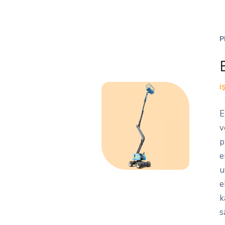
P
İ
E
v
p
e
u
e
k
s