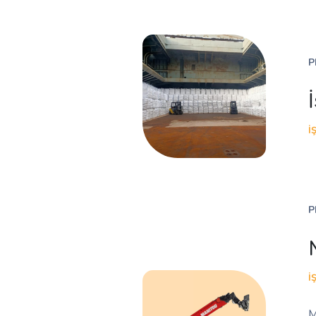
P
İ
P
İ
M