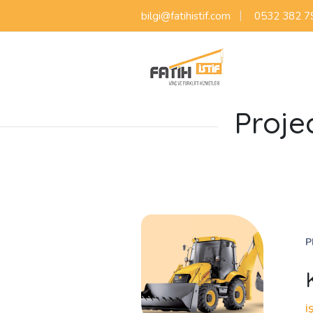
bilgi@fatihistif.com
0532 382 7
Proje
P
İ