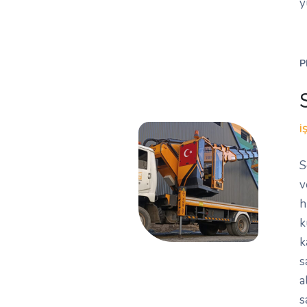
y
P
İ
S
v
h
k
k
s
a
s