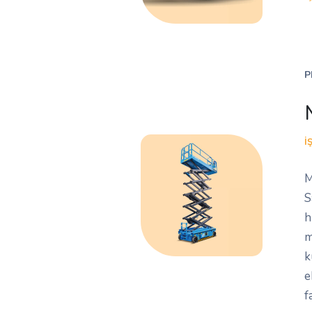
P
İ
M
S
h
m
k
e
f