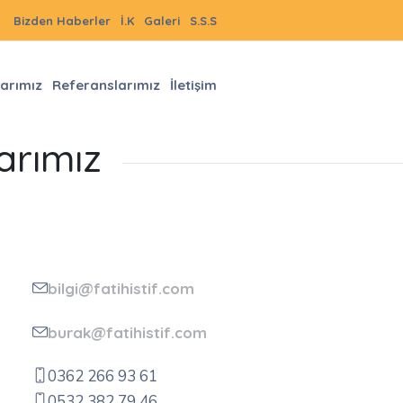
Bizden Haberler
İ.K
Galeri
S.S.S
arımız
Referanslarımız
İletişim
arımız
bilgi@fatihistif.com
burak@fatihistif.com
0362 266 93 61
0532 382 79 46