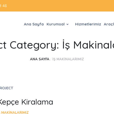
9 46
Ana Sayfa
Kurumsal
Hizmetlerimiz
Araçl
ct Category:
İş Makinal
ANA SAYFA
/
İŞ MAKINALARIMIZ
ROJECT
Kepçe Kiralama
Ş MAKINALARIMIZ