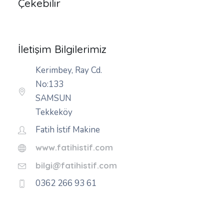
Çekebilir
İletişim Bilgilerimiz
Kerimbey, Ray Cd.
No:133
SAMSUN
Tekkeköy
Fatih İstif Makine
www.fatihistif.com
bilgi@fatihistif.com
0362 266 93 61