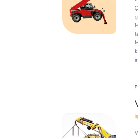
Ç
g
M
t
M
k
i
P
İ
V