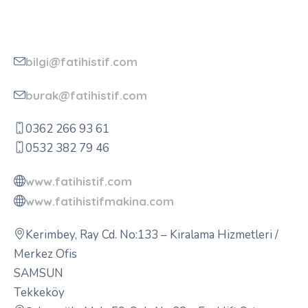
bilgi@fatihistif.com
burak@fatihistif.com
0362 266 93 61
0532 382 79 46
www.fatihistif.com
www.fatihistifmakina.com
Kerimbey, Ray Cd. No:133 – Kiralama Hizmetleri /
Merkez Ofis
SAMSUN
Tekkeköy