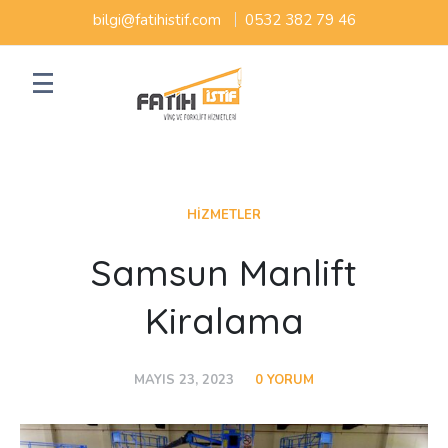
bilgi@fatihistif.com
0532 382 79 46
HIZMETLER
Samsun Manlift
Kiralama
MAYIS 23, 2023
0 YORUM