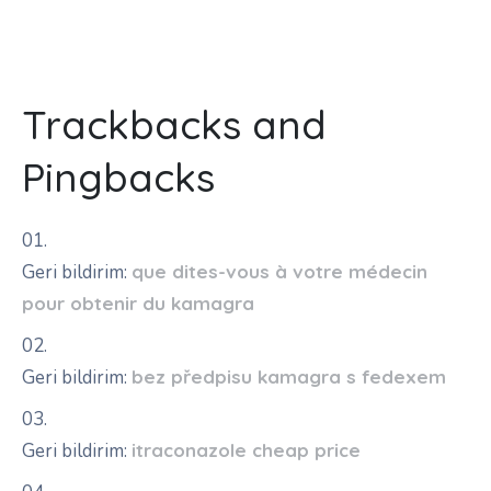
Trackbacks and
Pingbacks
Geri bildirim:
que dites-vous à votre médecin
pour obtenir du kamagra
Geri bildirim:
bez předpisu kamagra s fedexem
Geri bildirim:
itraconazole cheap price