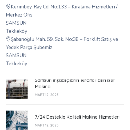
Kerimbey, Ray Cd. No:133 – Kiralama Hizmetleri /
Merkez Ofis
SAMSUN
Tekkeköy
Şabanoğlu Mah. 59. Sok. No:38 – Forklift Satış ve
Yedek Parça Şubemiz
SAMSUN
Tekkeköy
Samsun İnşaatçıların Tercihi: Fatih İstif
Makina
MART 12, 2025
7/24 Destekle Kaliteli Makine Hizmetleri
MART 12, 2025